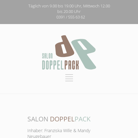
Täglich von 9.00 bis 19.00 Uhr, Mittwoch 12.00
bis 20.00 Uhr
0391 / 555 63 62
SALON
DOPPEL
PACK
Inhaber: Franziska Wille & Mandy
Neugebauer