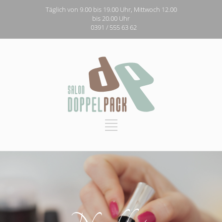
Täglich von 9.00 bis 19.00 Uhr, Mittwoch 12.00
bis 20.00 Uhr
0391 / 555 63 62